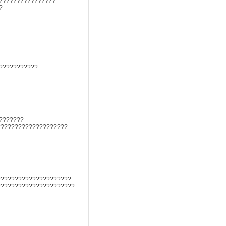
????????????????
?
???????????
.
???????
????????????????????
?????????????????????
??????????????????????