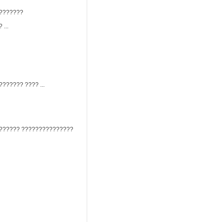
???????
...
????? ???? ...
?????? ???????????????