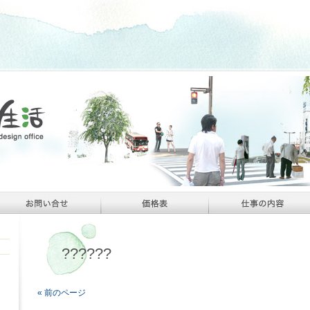
??????
« 前のページ