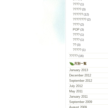
????
(1)
?????
(3)
??????
(12)
????????
(2)
????
(2)
POP
(3)
????
(1)
????
(1)
??
(3)
?????
(1)
?????
(16)
月別一覧
January 2013
December 2012
September 2012
July 2012
May 2011
January 2011
September 2009
August 2009