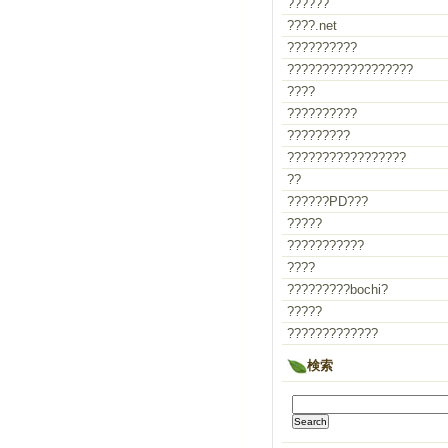
??????
????.net
??????????
??????????????????
????
??????????
?????????
?????????????????
??
??????PD???
?????
???????????
????
?????????bochi?
?????
?????????????
検索